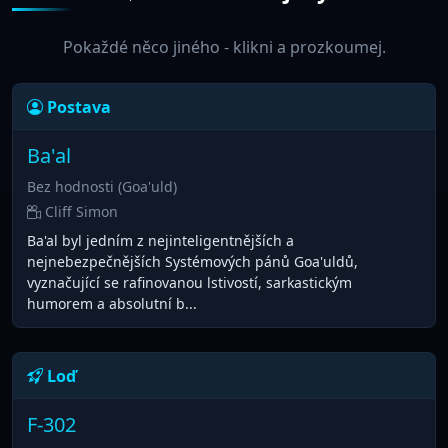
Pokaždé něco jiného - klikni a prozkoumej.
Postava
Ba'al
Bez hodnosti (Goa'uld)
Cliff Simon
Ba'al byl jedním z nejinteligentnějších a
nejnebezpečnějších Systémových pánů Goa'uldů,
vyznačující se rafinovanou lstivostí, sarkastickým
humorem a absolutní b...
Loď
F-302