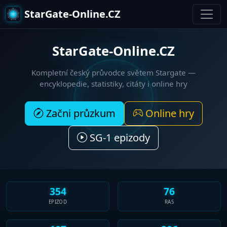
StarGate-Online.CZ
StarGate-Online.CZ
Kompletní český průvodce světem
Stargate
—
encyklopedie, statistiky, citáty i online hry
Začni průzkum
Online hry
SG-1 epizody
354
76
EPIZOD
RAS