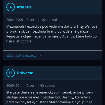
Atlantis
A
2004–2009 | 5 sérií | 100 epizod
Mezinárodní expedice pod vedením doktora Elizy Weirové
pronikne skrze hvězdnou bránu do vzdálené galaxie
Pegasus a objeví legendární město Atlantis, které bylo po
tisíce let ponoře...
Zobrazit epizody
Universe
U
2009–2011 | 2 sérií | 40 epizod
Stargate Universe je americký sci-fi seriál, jehož příběh
sleduje posádku mezihvězdné lodi Destiny, která byla
před miliony let vypuštěna Starodávnými a nyní putuje