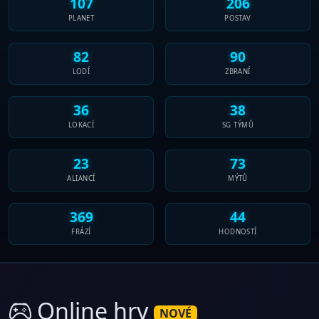
107
206
PLANET
POSTAV
82
90
LODÍ
ZBRANÍ
36
38
LOKACÍ
SG TÝMŮ
23
73
ALIANCÍ
MÝTŮ
369
44
FRÁZÍ
HODNOSTÍ
Online hry
NOVÉ