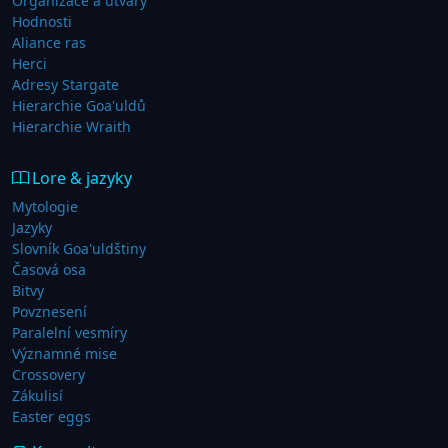
Organizace a útvary
Hodnosti
Aliance ras
Herci
Adresy Stargate
Hierarchie Goa'uldů
Hierarchie Wraith
Lore & jazyky
Mytologie
Jazyky
Slovník Goa'uldštiny
Časová osa
Bitvy
Povznesení
Paralelní vesmíry
Významné mise
Crossovery
Zákulisí
Easter eggs