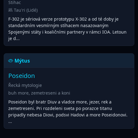
Stihac
Tau'ri (Lidé)
F-302 je sériová verze prototypu X-302 a od té doby je
standardním vesmírným stíhacem nasazovaným
Spojenými státy i koaličními partnery v rámci IOA. Letoun
je d...
Mýtus
Poseidon
Řecká mytologie
buh more, zemetreseni a koni
Poseidon byl bratr Diuv a vladce more, jezer, rek a
zemetreseni. Pri rozdeleni sveta po porazce titanu
pripadly nebesa Diovi, podsvi Hadovi a more Poseidonovi.
...